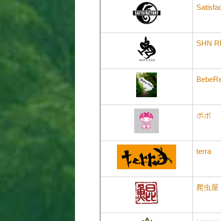
Satisfa
SHN R
BebeRe
ポポ
terra
爬虫屋