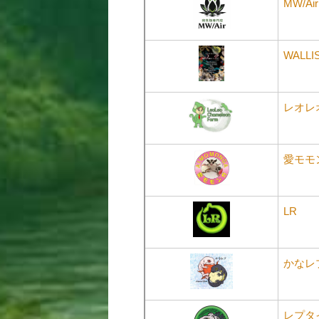
MW/Air
WALLI
レオレ
愛モモ
LR
かなレ
レプタ