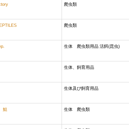
ctory
爬虫類
EPTILES
爬虫類
p.
生体 爬虫類用品 活餌(昆虫)
生体、飼育用品
生体及び飼育用品
 鯤
生体 爬虫類