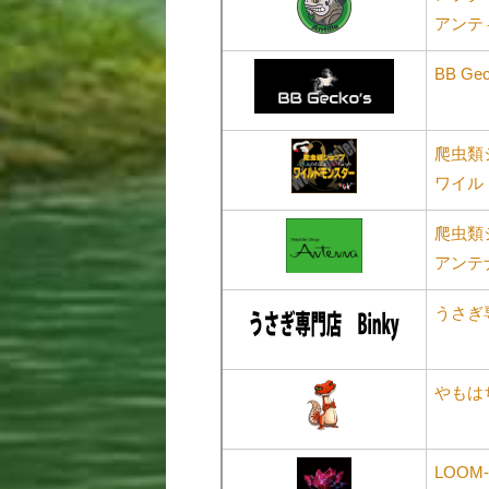
アンテ
BB Gec
爬虫類
ワイル
爬虫類
アンテ
うさぎ専
やもは
LOOM-