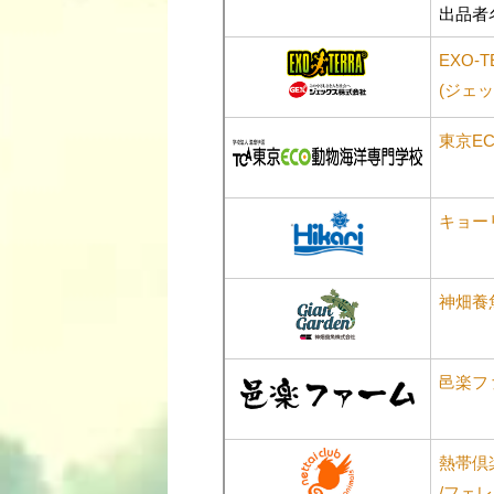
出品者
EXO-T
(ジェッ
東京E
キョー
神畑養魚/
邑楽フ
熱帯倶
/フェ