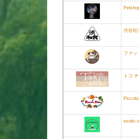
Petshop
渋谷松
ファッ
トコ 
Piccol
exotic-