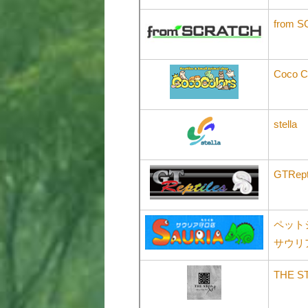
from 
Coco C
stella
GTRept
ペット
サウリ
THE S