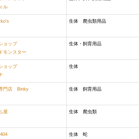
ィル
ko's
生体 爬虫類用品
ショップ
生体・飼育用品
ドモンスター
ショップ
生体
ナ
門店 Binky
生体 飼育用品
ち屋
生体 爬虫類
404
生体 蛇