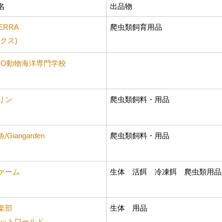
名
出品物
ERRA
爬虫類飼育用品
クス)
CO動物海洋専門学校
リン
爬虫類飼料・用品
Giangarden
爬虫類飼料・用品
ァーム
生体 活餌 冷凍餌 爬虫類用品
楽部
生体 用品
レットワールド